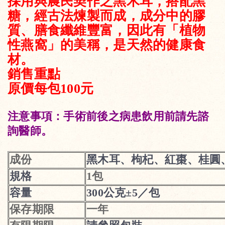
採用與農民契作之黑木耳，搭配黑
糖，經古法煉製而成，成分中的膠
質、膳食纖維豐富，因此有「植物
性燕窩」的美稱，是天然的健康食
材。
銷售重點
原價每包100元
注意事項：手術前後之病患飲用前請先諮
詢醫師。
成份
黑木耳、枸杞、紅棗、桂圓
規格
1包
容量
300公克±5／包
保存期限
一年