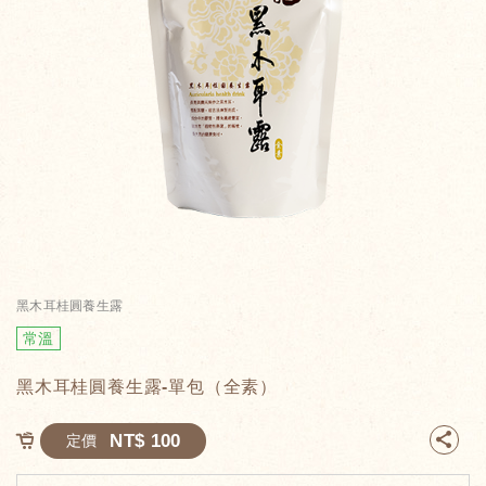
黑木耳桂圓養生露
常溫
黑木耳桂圓養生露-單包（全素）
NT$ 100
定價