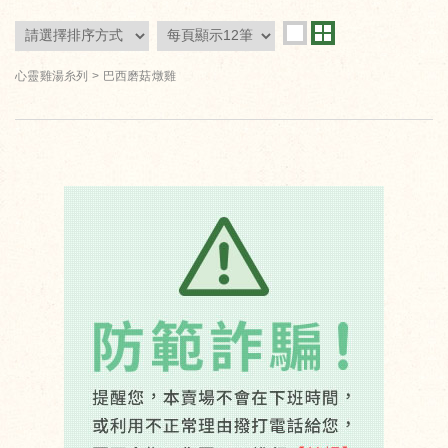
心靈雞湯糸列
巴西磨菇燉雞