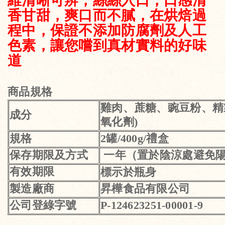
維清晰可辨，絲絲入口，口感清
香甘甜，爽口而不膩，在烘焙過
程中，保證不添加防腐劑及人工
色素，讓您嚐到真材實料的好味
道
商品規格
雞肉、蔗糖、豌豆粉
、精
成分
氧化劑)
規格
2罐/400g/禮盒
保存期限及方式
一年（置於陰涼處避免陽
有效期限
標示於瓶身
製造廠商
昇樺食品有限公司
公司登綠字號
P-124623251-00001-9