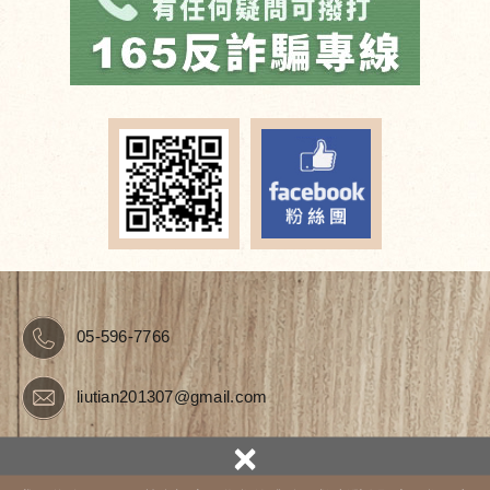
05-596-7766
liutian201307@gmail.com
×
63046雲林縣斗南鎮將軍里將軍3之12號