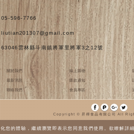
05-596-7766
liutian201307@gmail.com
63046雲林縣斗南鎮將軍里將軍3之12號
關於我們
線上購物
最新消息
匯款通知
聯絡我們
會員專區
Copyright © 昇樺食品有限公司 All Righ
訊來優化您的體驗，繼續瀏覽即表示您同意我們使用。欲瞭解詳