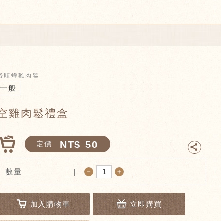
裕順蜂雞肉鬆
一般
空雞肉鬆禮盒
NT$ 50
定價
－
＋
數量
加入購物車
立即購買